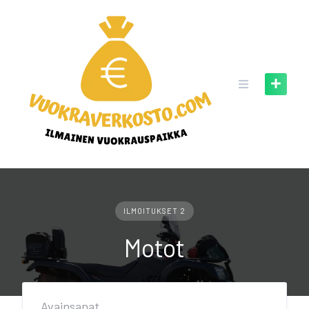
Skip
to
content
ILMOITUKSET 2
Motot