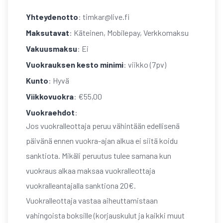
Yhteydenotto
: timkar@live.fi
Maksutavat
: Käteinen, Mobilepay, Verkkomaksu
Vakuusmaksu
: Ei
Vuokrauksen kesto minimi
: viikko (7pv)
Kunto
: Hyvä
Viikkovuokra
: €55,00
Vuokraehdot
:
Jos vuokralleottaja peruu vähintään edellisenä
päivänä ennen vuokra-ajan alkua ei siitä koidu
sanktiota. Mikäli peruutus tulee samana kun
vuokraus alkaa maksaa vuokralleottaja
vuokralleantajalla sanktiona 20€.
Vuokralleottaja vastaa aiheuttamistaan
vahingoista boksille (korjauskulut ja kaikki muut