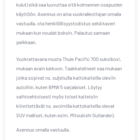
kulut) eikä saa luovuttaa sitä kolmannen osapuolen
käyttöön. Asennus on aina vuokralleottajan omalla
vastuulla, ota henkilöllisyystodistus sekä kaveri
mukaan kun noudat boksin. Palautus samaan
paikkaan.
Vuokrattavana musta Thule Pacific 700 suksiboxi,
mukaan avain lukkoon. Taakkatelineet saa mukaan
jotka sopivat ns. suljetuilla kattokaiteilla oleviin
autoihin, kuten BMW 5 sarjalaiset. Löytyy
vaihtoehtoisesti myös toiset kaiteisiin
kiinnitettävät ns. avoimilla kattokaiteilla olevat
SUV malliset, kuten esim. Mitsubishi Outlander).
Asennus omalla vastuulla.