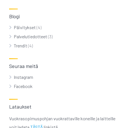
Blogi
Päivitykset
(4)
Palvelutiedotteet
(3)
Trendit
(4)
Seuraa meitä
Instagram
Facebook
Lataukset
Vuokrasopimuspohjan vuokrattaville koneille ja laitteille
voit ladata
TÄSTÄ
linkistä.