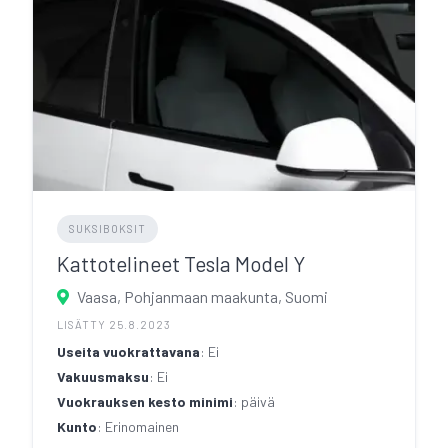
SUKSIBOKSIT
Kattotelineet Tesla Model Y
Vaasa, Pohjanmaan maakunta, Suomi
LISÄTTY 25.8.2023
Useita vuokrattavana
: Ei
Vakuusmaksu
: Ei
Vuokrauksen kesto minimi
: päivä
Kunto
: Erinomainen